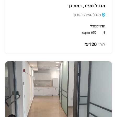
מגדל ספיר, רמת גן
מגדל ספיר, רמת גן
חדרים
גודל
sqrm
650
8
₪120
למ"ר