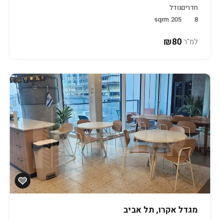
חדרים
גודל
sqrm
205
8
₪80
למ"ר
מגדל אקרו, תל אביב