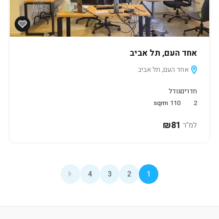
אחד העם, תל אביב
אחד העם, תל אביב
חדרים
גודל
sqrm
110
2
₪81
למ"ר
4
3
2
1