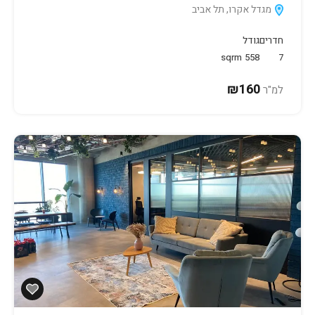
מגדל אקרו, תל אביב
חדרים
גודל
sqrm
558
7
₪160
למ"ר