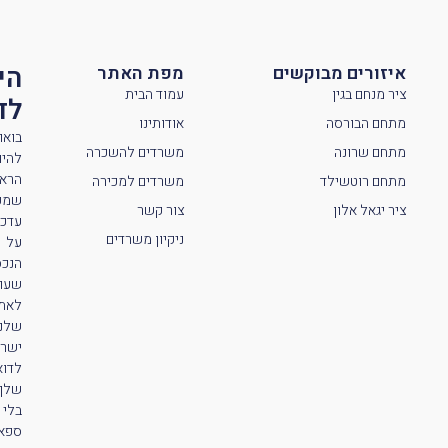
הי
איזורים מבוקשים
מפת האתר
ציר מנחם בגין
עמוד הבית
לדי
מתחם הבורסה
אודותינו
בואו
מתחם שרונה
משרדים להשכרה
להיו
הראש
מתחם רוטשילד
משרדים למכירה
שמק
ציר יגאל אלון
צור קשר
עדכו
ניקיון משרדים
על
הנכס
שעול
לאת
שלנו
ישר
לדוא
שלך
בלי
ספא