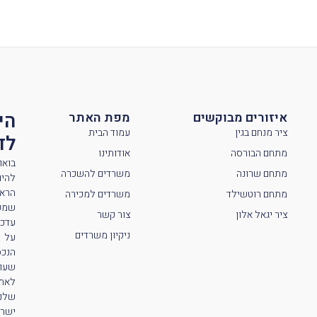
הי
איזורים מבוקשים
מפת האתר
ציר מנחם בגין
עמוד הבית
לדי
מתחם הבורסה
אודותינו
בואו
מתחם שרונה
משרדים להשכרה
להיו
הראש
מתחם רוטשילד
משרדים למכירה
שמק
ציר יגאל אלון
צור קשר
עדכו
ניקיון משרדים
על
הנכס
שעול
לאת
שלנו
ישר