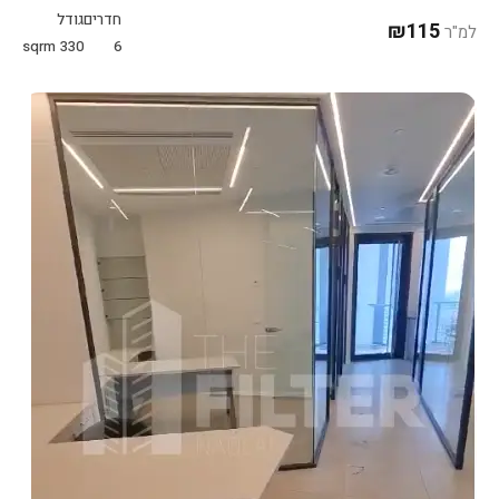
חדרים
גודל
₪115
למ"ר
sqrm
330
6