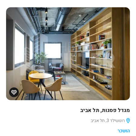
מגדל פסגות, תל אביב
רוטשילד 3, תל אביב
הושכר