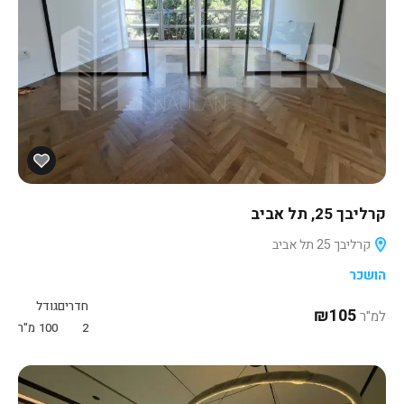
קרליבך 25, תל אביב
קרליבך 25 תל אביב
הושכר
חדרים
גודל
₪105
למ"ר
2
100
מ"ר